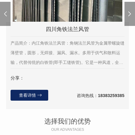
四川角铁法兰风管
产品简介：内江角铁法兰风管：角钢法兰风管为金属带螺旋缝
薄壁管，圆形，无焊接、漏风、漏水。多用于供气和散料运
输，代替传统的白铁管(即手工缝铁管)。它是一种风道，全机
械，直管，不用人工敲打。角钢法兰风管材质可分为镀...
分享：
查看详情
咨询热线：
18383259385
选择我们的优势
OUR ADVANTAGES